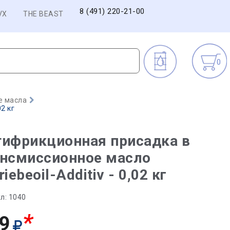
8 (491) 220-21-00
VX
THE BEAST
0
е масла
2 кг
тифрикционная присадка в
ансмиссионное масло
riebeoil-Additiv - 0,02 кг
л:
1040
*
9