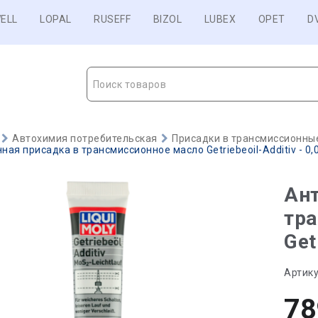
ELL
LOPAL
RUSEFF
BIZOL
LUBEX
OPET
D
Поиск товаров
Автохимия потребительская
Присадки в трансмиссионны
ая присадка в трансмиссионное масло Getriebeoil-Additiv - 0,0
Ан
тр
Get
Артику
78