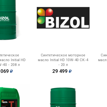
Купить
Купить
тетическое
Синтетическое моторное
Син
асло Initial HD
масло Initial HD 10W-40 CK-4
масл
-40 - 208 л
- 20 л
 069
29 499