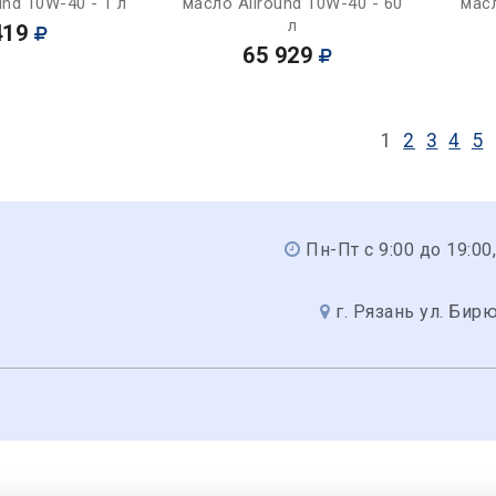
und 10W-40 - 1 л
масло Allround 10W-40 - 60
масл
л
419
65 929
1
2
3
4
5
Пн-Пт с 9:00 до 19:00,
г. Рязань ул. Бир