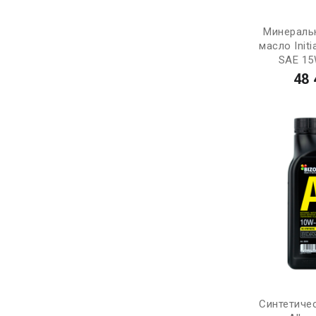
Минераль
масло Init
SAE 15
48 
Синтетиче