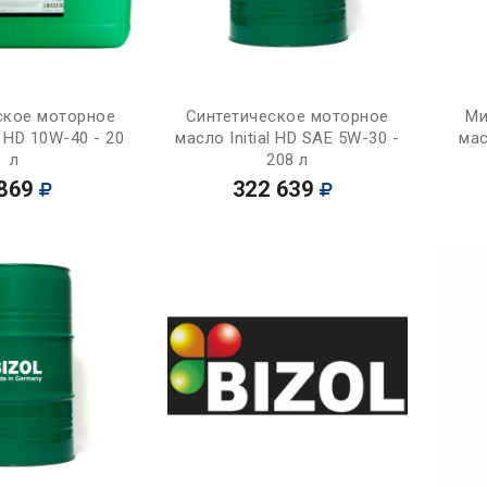
Купить
Купить
ское моторное
Синтетическое моторное
Ми
l HD 10W-40 - 20
масло Initial HD SAE 5W-30 -
мас
л
208 л
869
322 639