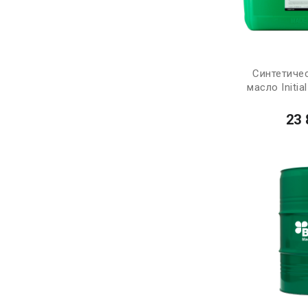
Синтетиче
масло Initia
23 