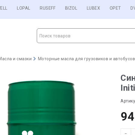
ELL
LOPAL
RUSEFF
BIZOL
LUBEX
OPET
D
Поиск товаров
Масла и смазки
Моторные масла для грузовиков и автобусо
Син
Ini
Артику
94
−