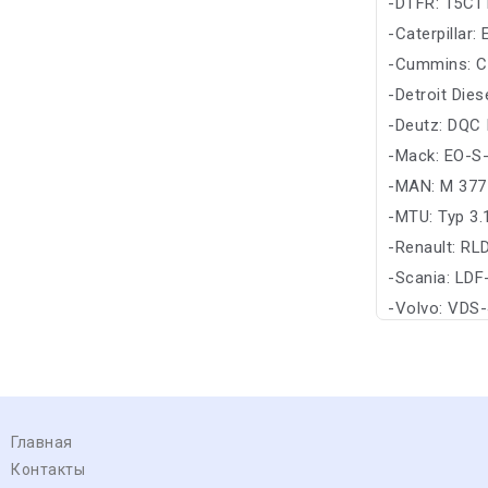
-DTFR: 15C1
-Caterpillar:
-Cummins: C
-Detroit Die
-Deutz: DQC 
-Mack: EO-S-
-MAN: M 377
-MTU: Typ 3.
-Renault: RL
-Scania: LDF
-Volvo: VDS-
Главная
Контакты