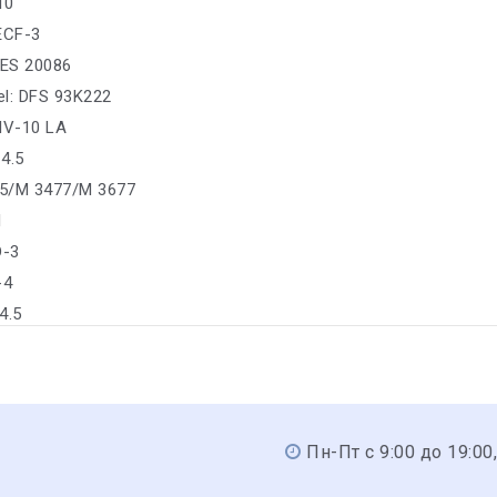
10
 ECF-3
ES 20086
sel: DFS 93K222
IV-10 LA
4.5
5/M 3477/M 3677
1
D-3
-4
4.5
Пн-Пт с 9:00 до 19:00,