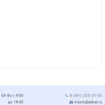
 Сб-Вс с 9:00
8 (491) 220-21-00
до 18:00
maslo@akbat.ru