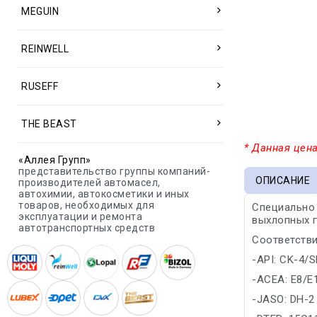
MEGUIN
REINWELL
RUSEFF
THE BEAST
* Данная цена
«Аллея Групп»
представительство группы компаний-
ОПИСАНИЕ
производителей автомасел,
автохимии, автокосметики и иных
товаров, необходимых для
Специально
эксплуатации и ремонта
выхлопных г
автотранспортных средств
Соответстви
-API: CK-4/
-ACEA: E8/E
-JASO: DH-2