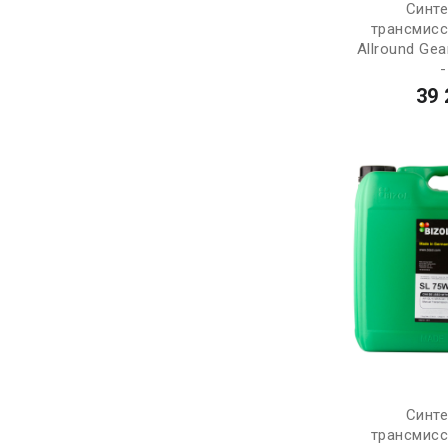
Синт
трансмис
Allround Gea
-
39 
Синт
трансмис