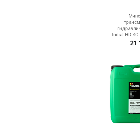
Мине
транс
гидравли
Initial HD 4
21 