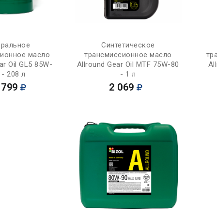
Купить
Купить
ральное
Синтетическое
сионное масло
трансмиссионное масло
тр
ar Oil GL5 85W-
Allround Gear Oil MTF 75W-80
Al
 - 208 л
- 1 л
 799
2 069