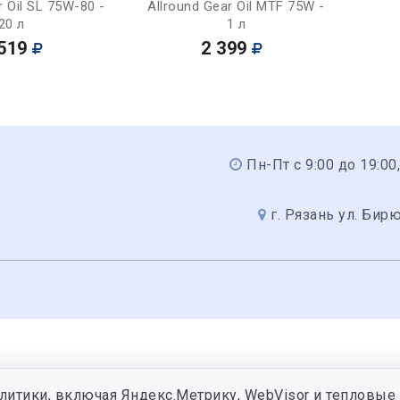
r Oil SL 75W-80 -
Allround Gear Oil MTF 75W -
20 л
1 л
519
2 399
Пн-Пт с 9:00 до 19:00,
г. Рязань ул. Бир
литики, включая Яндекс.Метрику, WebVisor и тепловые 