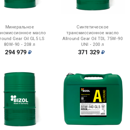
Купить
Купить
Минеральное
Синтетическое
ансмиссионное масло
трансмиссионное масло
lround Gear Oil GL5 LS
Allround Gear Oil TDL 75W-90
80W-90 - 208 л
UNI - 200 л
294 979
371 329