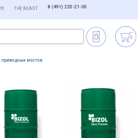
8 (491) 220-21-00
VX
THE BEAST
0
 приводных мостов