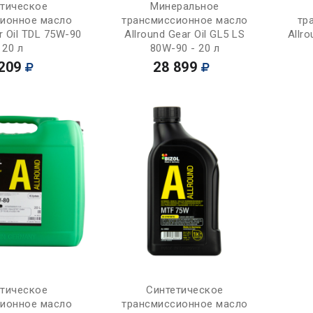
Купить
Купить
етическое
Минеральное
сионное масло
трансмиссионное масло
тр
r Oil TDL 75W-90
Allround Gear Oil GL5 LS
Allr
 20 л
80W-90 - 20 л
209
28 899
Купить
Купить
етическое
Синтетическое
сионное масло
трансмиссионное масло