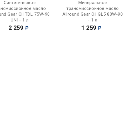
Купить
Купить
Синтетическое
Минеральное
ансмиссионное масло
трансмиссионное масло
ound Gear Oil TDL 75W-90
Allround Gear Oil GL5 80W-90
UNI - 1 л
- 1 л
2 259
1 259