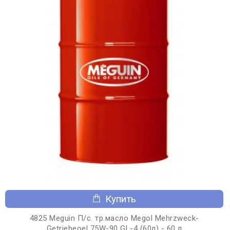
Купить
4825 Meguin П/с. тр.масло Megol Mehrzweck-
Getriebeoel 75W-90 GL-4 (60л) - 60 л