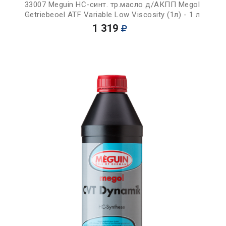
33007 Meguin НС-синт. тр.масло д/АКПП Megol
Getriebeoel ATF Variable Low Viscosity (1л) - 1 л
1 319