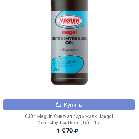
Купить
6304 Meguin Синт-ая гидр.жидк. Megol
Zentralhydraulikoel (1л) - 1 л
1 979