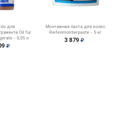
Купить
Купить
ло для
Монтажная паста для колес
румента Oil fur
Reifenmontierpaste - 5 кг
erate - 0,05 л
3 879
09