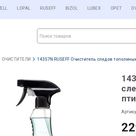
ELL
LOPAL
RUSEFF
BIZOL
LUBEX
OPET
D
Поиск товаров
ОЧИСТИТЕЛИ
14357N RUSEFF Очиститель следов тополиных п
14
сле
пти
Артику
22