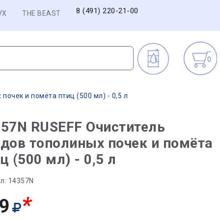
8 (491) 220-21-00
VX
THE BEAST
0
очек и помёта птиц (500 мл) - 0,5 л
357N RUSEFF Очиститель
дов тополиных почек и помёта
ц (500 мл) - 0,5 л
л:
14357N
*
9