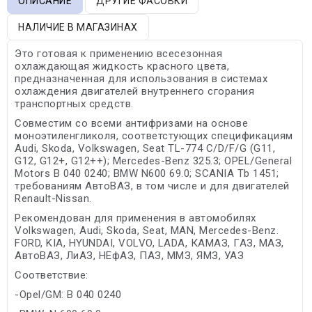
ОПИСАНИЕ
ДРУГИЕ ФАСОВКИ
НАЛИЧИЕ В МАГАЗИНАХ
Это готовая к применению всесезонная
охлаждающая жидкость красного цвета,
предназначенная для использования в системах
охлаждения двигателей внутреннего сгорания
транспортных средств.
Совместим со всеми антифризами на основе
моноэтиленгликоля, соответстующих спецификациям
Audi, Skoda, Volkswagen, Seat TL-774 C/D/F/G (G11,
G12, G12+, G12++); Mercedes-Benz 325.3; OPEL/General
Motors B 040 0240; BMW N600 69.0; SCANIA Tb 1451;
требованиям АвтоВАЗ, в том числе и для двигателей
Renault-Nissan.
Рекомендован для применения в автомобилях
Volkswagen, Audi, Skoda, Seat, MAN, Mercedes-Benz.
FORD, KIA, HYUNDAI, VOLVO, LADA, КАМАЗ, ГАЗ, МАЗ,
АвтоВАЗ, ЛиАЗ, НЕфАЗ, ПАЗ, ММЗ, ЯМЗ, УАЗ
Соответствие:
-Opel/GM: B 040 0240