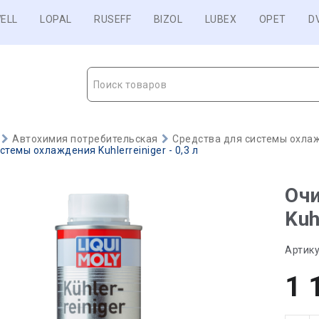
ELL
LOPAL
RUSEFF
BIZOL
LUBEX
OPET
D
Поиск товаров
Автохимия потребительская
Средства для системы охла
темы охлаждения Kuhlerreiniger - 0,3 л
Оч
Kuh
Артику
1 