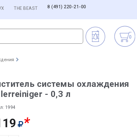
8 (491) 220-21-00
VX
THE BEAST
0
ждения
иститель системы охлаждения
lerreiniger - 0,3 л
л:
1994
*
119