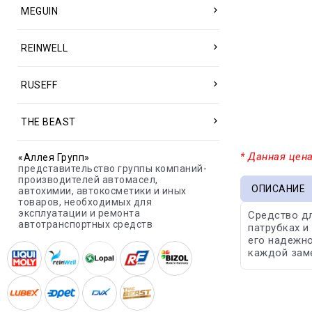
MEGUIN
REINWELL
RUSEFF
THE BEAST
* Данная цена
«Аллея Групп»
представительство группы компаний-
производителей автомасел,
ОПИСАНИЕ
автохимии, автокосметики и иных
товаров, необходимых для
эксплуатации и ремонта
Средство дл
автотранспортных средств
патрубках и
его надежно
каждой зам