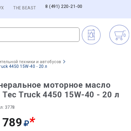
8 (491) 220-21-00
VX
THE BEAST
0
тельной техники и автобусов
uck 4450 15W-40 - 20 л
неральное моторное масло
 Tec Truck 4450 15W-40 - 20 л
л:
3778
*
 789