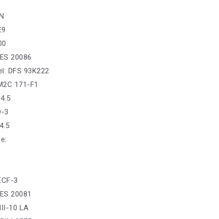
SN
E9
00
ES 20086
sel: DFS 93K222
M2C 171-F1
4.5
D-3
4.5
е:
 ECF-3
ES 20081
III-10 LA