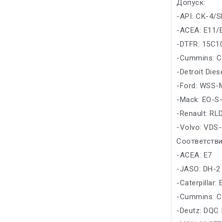
Допуск:
-API: CK-4/
-ACEA: E11/
-DTFR: 15C1
-Cummins: C
-Detroit Die
-Ford: WSS-
-Mack: EO-S-
-Renault: RL
-Volvo: VDS-
Соответстви
-ACEA: E7
-JASO: DH-2
-Caterpillar:
-Cummins: C
-Deutz: DQC 