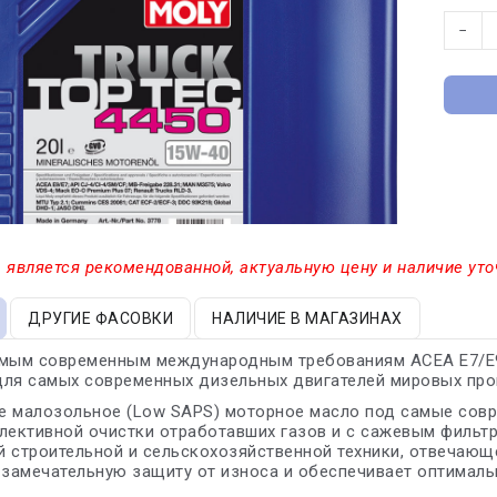
−
 является рекомендованной, актуальную цену и наличие уто
ДРУГИЕ ФАСОВКИ
НАЛИЧИЕ В МАГАЗИНАХ
амым современным международным требованиям ACEA E7/E9,
для самых современных дизельных двигателей мировых про
 малозольное (Low SAPS) моторное масло под самые соврем
лективной очистки отработавших газов и с сажевым фильтр
 строительной и сельскохозяйственной техники, отвечаю
 замечательную защиту от износа и обеспечивает оптималь