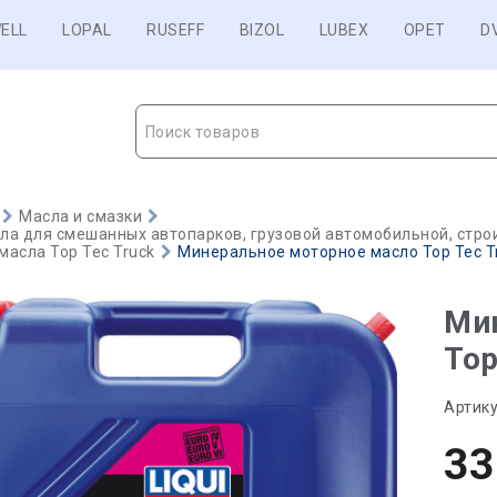
ELL
LOPAL
RUSEFF
BIZOL
LUBEX
OPET
D
Поиск товаров
Масла и смазки
а для смешанных автопарков, грузовой автомобильной, строи
асла Top Tec Truck
Минеральное моторное масло Top Tec Tr
Ми
Top
Артику
33