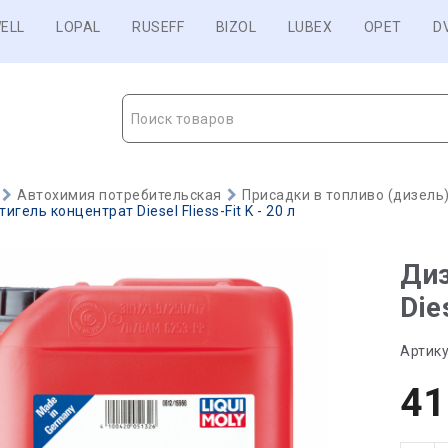
ELL
LOPAL
RUSEFF
BIZOL
LUBEX
OPET
D
Поиск товаров
Автохимия потребительская
Присадки в топливо (дизель
гель концентрат Diesel Fliess-Fit K - 20 л
Диз
Die
Артику
41