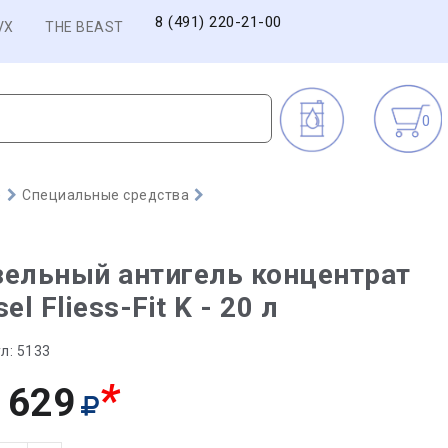
8 (491) 220-21-00
VX
THE BEAST
0
)
Специальные средства
ельный антигель концентрат
sel Fliess-Fit K - 20 л
л:
5133
*
 629