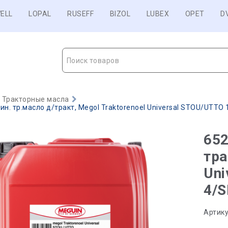
ELL
LOPAL
RUSEFF
BIZOL
LUBEX
OPET
D
Поиск товаров
Тракторные масла
н. тр.масло д/тракт, Megol Traktorenoel Universal STOU/UTTO 1
652
тра
Uni
4/S
Артику