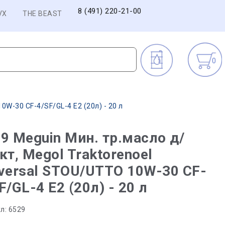
8 (491) 220-21-00
VX
THE BEAST
0
0W-30 CF-4/SF/GL-4 E2 (20л) - 20 л
9 Meguin Мин. тр.масло д/
кт, Megol Traktorenoel
versal STOU/UTTO 10W-30 CF-
F/GL-4 E2 (20л) - 20 л
л:
6529