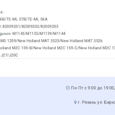
е:
06B/TE-ML 07B/TE-ML 06A
d: 82009201/82009202/82009203
rguson: M1143/M1135/M1139/M1144
) MS 1209/New Holland MAT 3525/New Holland MAT 3526
Holland M2C 159-B/New Holland M2C 159-C/New Holland M2C 1
: J27/J20C
Пн-Пт с 9:00 до 19:00,
г. Рязань ул. Бир