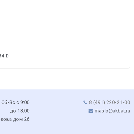
34-D
 Сб-Вс с 9:00
8 (491) 220-21-00
до 18:00
maslo@akbat.ru
юзова дом 26