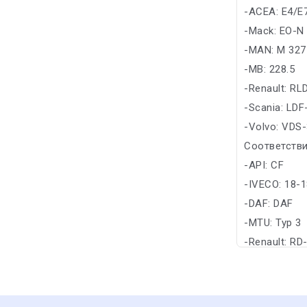
-ACEA: E4/E
-Mack: EO-N
-MAN: M 327
-MB: 228.5
-Renault: RL
-Scania: LDF
-Volvo: VDS
Соответстви
-API: CF
-IVECO: 18-
-DAF: DAF
-MTU: Typ 3
-Renault: R