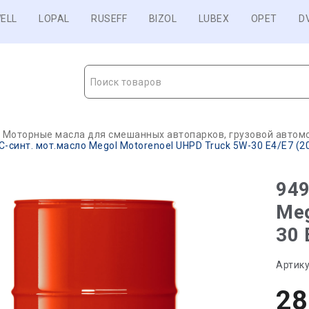
ELL
LOPAL
RUSEFF
BIZOL
LUBEX
OPET
D
Поиск товаров
Моторные масла для смешанных автопарков, грузовой автомо
С-синт. мот.масло Megol Motorenoel UHPD Truck 5W-30 E4/E7 (20
949
Meg
30 
Артику
28