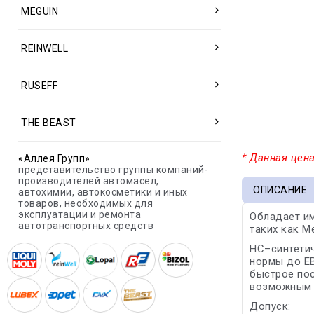
MEGUIN
REINWELL
RUSEFF
THE BEAST
* Данная цена
«Аллея Групп»
представительство группы компаний-
производителей автомасел,
ОПИСАНИЕ
автохимии, автокосметики и иных
товаров, необходимых для
эксплуатации и ремонта
Обладает и
автотранспортных средств
таких как M
HC–синтетич
нормы до ЕВ
быстрое пос
возможным м
Допуск: