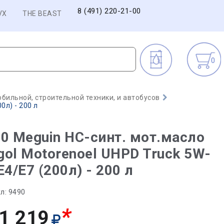
8 (491) 220-21-00
VX
THE BEAST
0
бильной, строительной техники, и автобусов
0л) - 200 л
0 Meguin НС-синт. мот.масло
ol Motorenoel UHPD Truck 5W-
E4/E7 (200л) - 200 л
л:
9490
*
1 219