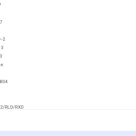
7
7
D-2
-3
-3
е:
1804
D-2/RLD/RXD