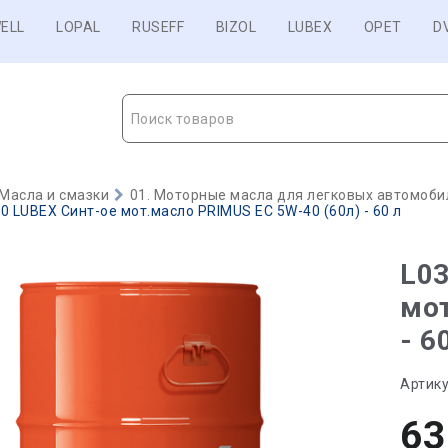
ELL
LOPAL
RUSEFF
BIZOL
LUBEX
OPET
D
Поиск товаров
Масла и смазки
01. Моторные масла для легковых автомобил
0 LUBEX Синт-ое мот.масло PRIMUS EC 5W-40 (60л) - 60 л
L03
мот
- 6
Артику
63