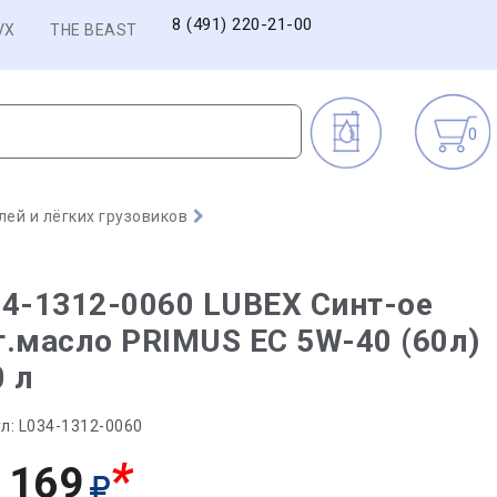
8 (491) 220-21-00
VX
THE BEAST
0
ей и лёгких грузовиков
4-1312-0060 LUBEX Синт-ое
.масло PRIMUS EC 5W-40 (60л)
0 л
л:
L034-1312-0060
*
 169