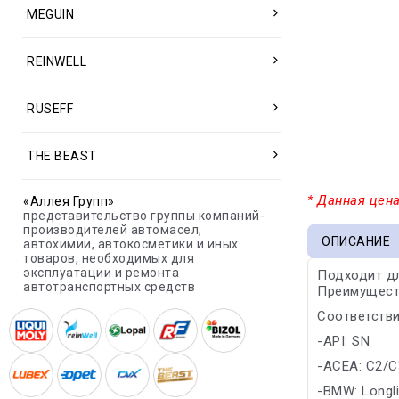
MEGUIN
REINWELL
RUSEFF
THE BEAST
* Данная цена
«Аллея Групп»
представительство группы компаний-
производителей автомасел,
ОПИСАНИЕ
автохимии, автокосметики и иных
товаров, необходимых для
эксплуатации и ремонта
Подходит дл
автотранспортных средств
Преимущест
Соответстви
-API: SN
-ACEA: C2/C
-BMW: Longli