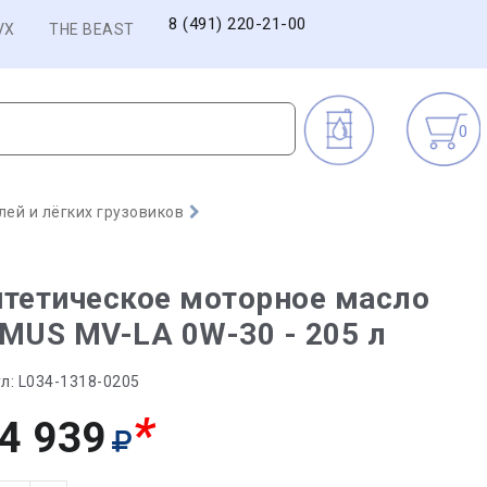
8 (491) 220-21-00
VX
THE BEAST
0
ей и лёгких грузовиков
тетическое моторное масло
MUS MV-LA 0W-30 - 205 л
л:
L034-1318-0205
*
4 939