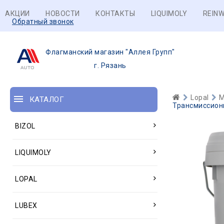
АКЦИИ
НОВОСТИ
КОНТАКТЫ
LIQUIMOLY
REINW
Обратный звонок
Флагманский магазин "Аллея Групп"
г. Рязань
Lopal
М
КАТАЛОГ
Трансмиссионн
BIZOL
LIQUIMOLY
LOPAL
LUBEX