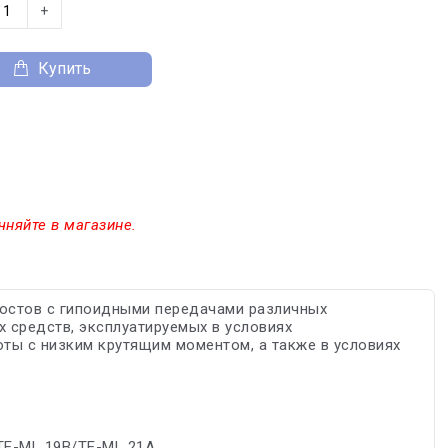
+
Купить
чняйте в магазине.
мостов с гипоидными передачами различных
х средств, эксплуатируемых в условиях
ты с низким крутящим моментом, а также в условиях
TE-ML 19B/TE-ML 21A