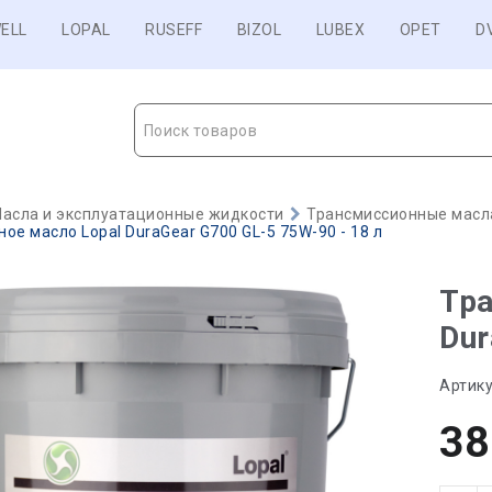
ELL
LOPAL
RUSEFF
BIZOL
LUBEX
OPET
D
Поиск товаров
асла и эксплуатационные жидкости
Трансмиссионные масл
ое масло Lopal DuraGear G700 GL-5 75W-90 - 18 л
Тра
Dur
Артику
38