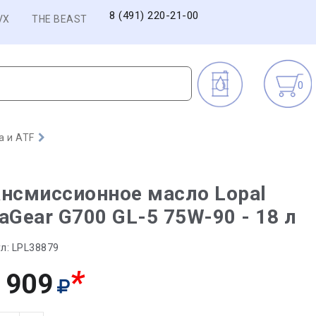
8 (491) 220-21-00
VX
THE BEAST
0
а и ATF
нсмиссионное масло Lopal
aGear G700 GL-5 75W-90 - 18 л
л:
LPL38879
*
 909