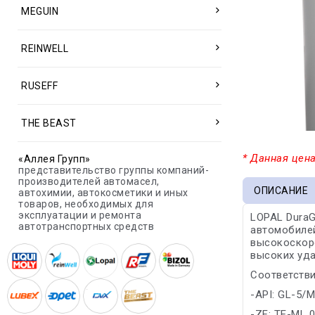
MEGUIN
REINWELL
RUSEFF
THE BEAST
* Данная цена
«Аллея Групп»
представительство группы компаний-
производителей автомасел,
ОПИСАНИЕ
автохимии, автокосметики и иных
товаров, необходимых для
эксплуатации и ремонта
LOPAL DuraG
автотранспортных средств
автомобилей
высокоскоро
высоких уда
Соответстви
-API: GL-5/M
-ZF: TE-ML 