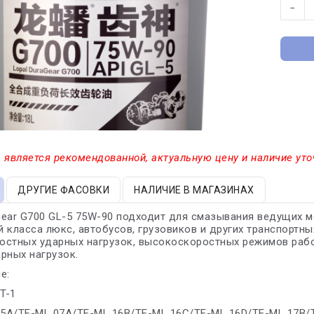
−
 является рекомендованной, актуальную цену и наличие уто
ДРУГИЕ ФАСОВКИ
НАЛИЧИЕ В МАГАЗИНАХ
ear G700 GL-5 75W-90 подходит для смазывания ведущих 
 класса люкс, автобусов, грузовиков и других транспортны
стных ударных нагрузок, высокоскоростных режимов рабо
рных нагрузок.
е:
T-1
05A/TE-ML 07A/TE-ML 16B/TE-ML 16C/TE-ML 16D/TE-ML 17B/